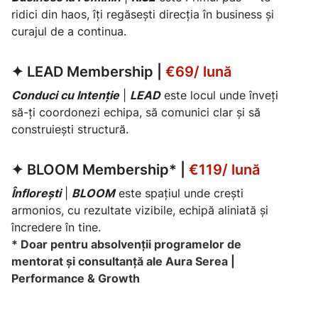
ridici din haos, îți regăsești direcția în business și
curajul de a continua.
✦
LEAD Membership
|
€69/ lună
Conduci cu Intenție
|
LEAD
este locul unde înveți
să-ți coordonezi echipa, să comunici clar și să
construiești structură.
✦
BLOOM Membership*
|
€119/ lună
Înflorești
|
BLOOM
este spațiul unde crești
armonios, cu rezultate vizibile, echipă aliniată și
încredere în tine.
* Doar pentru absolvenții programelor de
mentorat și consultanță ale Aura Serea |
Performance & Growth