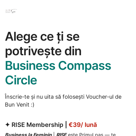
Alege ce ți se
potrivește din
Business Compass
Circle
Înscrie-te și nu uita să folosești Voucher-ul de
Bun Venit :)
✦
RISE Membership
|
€39/ lună
Business la Feminin
|
RISE
este Primul pas — te