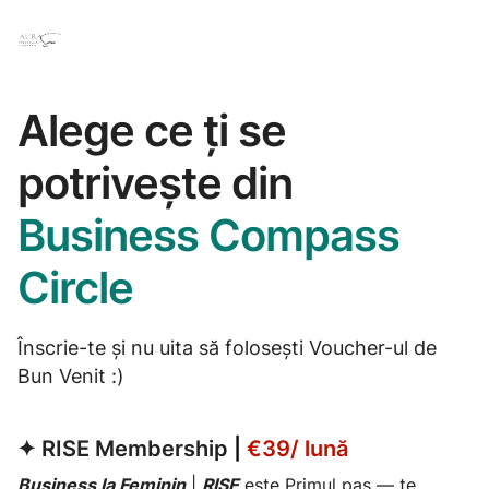
Alege ce ți se
potrivește din
Business Compass
Circle
Înscrie-te și nu uita să folosești Voucher-ul de
Bun Venit :)
✦
RISE Membership
|
€39/ lună
Business la Feminin
|
RISE
este Primul pas — te