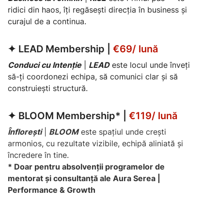
ridici din haos, îți regăsești direcția în business și
curajul de a continua.
✦
LEAD Membership
|
€69/ lună
Conduci cu Intenție
|
LEAD
este locul unde înveți
să-ți coordonezi echipa, să comunici clar și să
construiești structură.
✦
BLOOM Membership*
|
€119/ lună
Înflorești
|
BLOOM
este spațiul unde crești
armonios, cu rezultate vizibile, echipă aliniată și
încredere în tine.
* Doar pentru absolvenții programelor de
mentorat și consultanță ale Aura Serea |
Performance & Growth