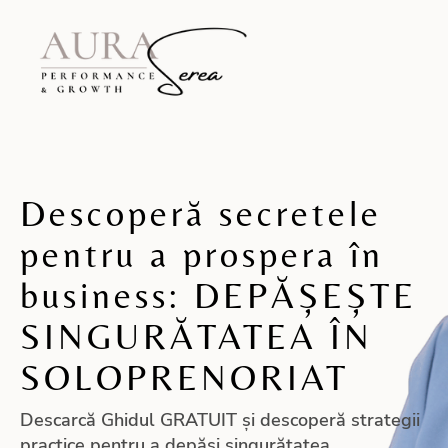
Descoperă secretele
pentru a prospera în
business: DEPĂȘEȘTE
SINGURĂTATEA ÎN
SOLOPRENORIAT
Descarcă Ghidul GRATUIT și descoperă strategii
practice pentru a depăși singurătatea